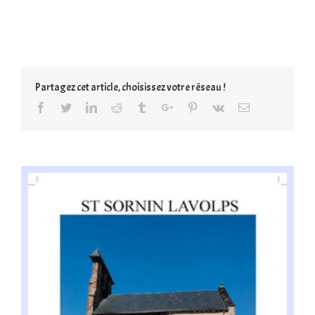
Partagez cet article, choisissez votre réseau !
Facebook
Twitter
Linkedin
Reddit
Tumblr
Google+
Pinterest
Vk
Email