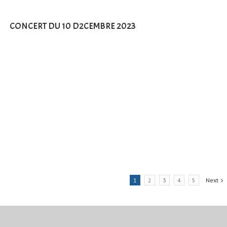
CONCERT DU 10 D2CEMBRE 2023
1
2
3
4
5
Next