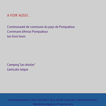
A VOIR AUSSI…
Communauté de commune du pays de Pompadour
Commune d'Arnac-Pompadour
Les trois tours
Camping "Les étoiles"
L'amicale laïque
Développement 2015
Axoloth
| Tous droits réservés |
Administration
|
Mentions légales
|
Plan du site