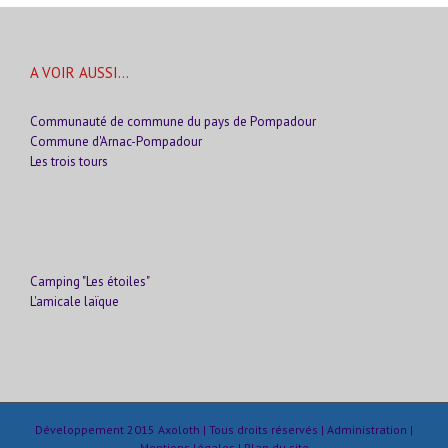
A VOIR AUSSI…
Communauté de commune du pays de Pompadour
Commune d'Arnac-Pompadour
Les trois tours
Camping "Les étoiles"
L'amicale laïque
Développement 2015
Axoloth
| Tous droits réservés |
Administration
|
Mentions légales
|
Plan du site